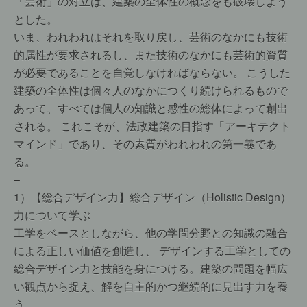
「芸術」の対立は、建築の全体性の概念をも破壊しよう
とした。
いま、われわれはそれを取り戻し、芸術のなかにも技術
的属性が要求されるし、また技術のなかにも芸術的資質
が必要であることを自覚しなければならない。 こうした
建築の全体性は個々人のなかにつくり続けられるもので
あって、すべては個人の知識と感性の総体によって創出
される。 これこそが、法政建築の目指す「アーキテクト
マインド」であり、その素質がわれわれの第一義であ
る。
–
1）【総合デザイン力】総合デザイン（Holistic Design）
力について学ぶ
工学をベースとしながら、他の学問分野との知識の融合
による正しい価値を創造し、 デザインする工学としての
総合デザイン力と技能を身につける。建築の問題を幅広
い観点から捉え、解を自主的かつ継続的に見出す力を養
う。