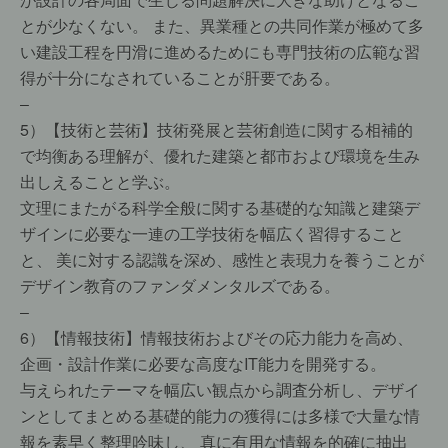
とが少なくない。 また、異業種との共同作業が極めて多
い建設工程を円滑に進めるためにも専門技術の広範な習
得が十分になされていることが肝要である。
–
5）【技術と芸術】技術発展と芸術創造に関する相補的
で均衡ある理解が、優れた建築と都市および環境を生み
出しえることと学ぶ。
文理にまたがる科学全般に関する基礎的な知識と建築デ
ザインに必要な一連の工学技術を幅広く習得すること
と、 美に対する認識を深め、感性と表現力を養うことが
デザイン教育のファンダメンタルズである。
–
6）【情報技術】情報技術およびその応力能力を高め、
企画・設計作業に必要な高度なIT能力を開発する。
与えられたテーマを幅広い観点から調査分析し、デザイ
ンとしてまとめる基礎的能力の獲得には多様で大量な情
報を素早く整理吟味し、 真に有用な情報を的確に抽出