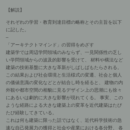
【解説】
それぞれの学習・教育到達目標の略称とその主旨を以下
に記した。
–
「アーキテクトマインド」の習得をめざす
建築学では周辺学問領域のみならず、一見関係性の乏し
い学問領域からの波及的影響を受けて、 材料や構法など
建築の技術基盤に大きな革新がしばしばもたらされる。
この結果および社会環境と生活様式の変遷、社会と個人
の価値意識の変化などとが結合し時を経ると、 建物の内
外観や都市空間の相貌に見るデザイン上の思潮にも徐々
にあるいは劇的に大きな影響が現れてくる。 事実、この
ような経路による大きな建築上の変革を近代建築はたび
たび経験してきている。
これは何も建築に限った話ではなく、近代科学技術の急
速な自己発展力の獲得と社会や産業における各分野、 各