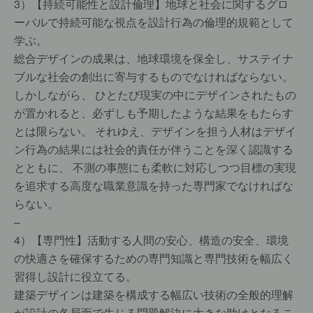
3）【持続可能性と設計倫理】地球と社会に関するグロ
ーバルで持続可能な視点を設計行為の倫理的規範として
学ぶ。
総合デザインの成果は、地球環境を保全し、サステイナ
ブルな社会の創出に寄与するものでなければならない。
しかしながら、 ひとたび現実の中にデザインされたもの
が置かれると、必ずしも予期したような結果をもたらす
とは限らない。 それゆえ、デザインを担う人材はデザイ
ン行為の結果には社会的責任が伴うことを深く認識する
とともに、 不測の事態にも柔軟に対応しつつ目標の実現
を追求する高度な職業意識を持った専門家でなければな
らない。
–
4）【専門性】活動する人間の安心、構造の安全、環境
の快適さを確保するための専門知識と専門技術を幅広く
習得し設計に役立てる。
建築デザインは建築を構成する幅広い技術の全般的理解
が設計の各局面で生じる問題解決に大きな助けとなるこ