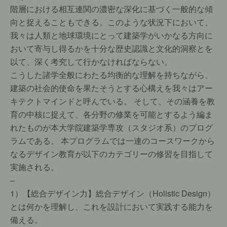
階層における相互連関の濃密な深化に基づく一般的な傾
向と捉えることもできる。このような状況下において、
我々は人類と地球環境にとって建築学がいかなる方向に
おいて寄与し得るかを十分な歴史認識と文化的洞察とを
以て、深く考究して行かなければならない。
こうした諸学全般にわたる均衡的な理解を持ちながら、
建築の社会的使命を果たそうとする心構えを我々はアー
キテクトマインドと呼んでいる。 そして、その涵養を教
育の中核に捉えて、各分野の修業を可能とするよう編ま
れたものが本大学院建築学専攻（スタジオ系）のプログ
ラムである。 本プログラムでは一連のコースワークから
なるデザイン教育が以下のカテゴリーの修習を目指して
実施される。
–
1）【総合デザイン力】総合デザイン（Holistic Design）
とは何かを理解し、これを設計において実践する能力を
備える。