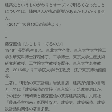
建築史というものがわりとオープンで明るくなったこと
については、陣内さんや私の影響があるかもわかりませ
ん。
（2017年10月10日の講演より）
–
–
藤森照信［ふじもり・てるのぶ］
1946年長野県生まれ。東北大学卒業。東京大学大学院工
学系研究科博士課程修了。工学博士。東京大学生産技術
研究所教授、工学院大学教授を歴任。東京大学名誉教
授、2016年より工学院大学特任教授、江戸東京博物館館
長。
主著に『明治の東京計画』岩波書店、建築探偵団の書籍
としては『建築探偵の冒険〈東京篇〉』筑摩書房ほか、
そのほか『磯崎新と藤森照信の茶席建築談義』六耀社、
『藤森茶室指南』彰国社など。建築史、建築探偵、建築
設計活動関係の著書多数。