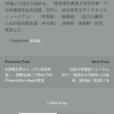
45歳より設計を始める。〈熊本県立農業大学学生寮〉で
日本建築学会作品賞。近作に〈多治見市モザイクタイル
ミュージアム〉、〈草屋根〉〈銅屋根〉（近江八幡市、
たねや総合販売場・本社屋）、史料館・美術館・住宅、
茶室など。
Categories:
講演録
Previous Post
Next Post
宮﨑元希さん（川久保研究
法政大学建築フォーラム
室）、国際会議にてBest Oral
2017「建築史の可能性への挑
Presentation Award受賞
戦」講演録｜第2回-1
Back to top