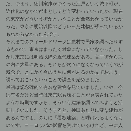
た。つまり、徳川家康がつくった江戸という城下町が、
近代化のなかで都市としてどう変わっていったか、現在
の東京がどういう街かということが全然わかっていなか
った。東京に明治以降のどういった建物が残っているか
もわからなかったんです。
それまでのフィールドワークは農村で民家を調べたりす
るもので、東京はまったく対象になっていなかった。し
かし東京には明治以降の近代建築がある。官庁街から丸
の内に大量にある。それらが次々になくなっていくのが
残念で、とにかく今のうちに何があるのか見ておこう、
調べておこうということで調査を始めました。
最初は記念碑的で有名な建物を見ていました。いや、今
は有名だけど当時は東京駅も壊すことが発表されていた
ような時期ですから、そういう建築を調べてみようと活
動していました。そうすると、神田あたりに変な建物が
あるんですよ。のちに「看板建築」と呼ばれるようなも
のです。ヨーロッパの影響を受けているけれど、中に入