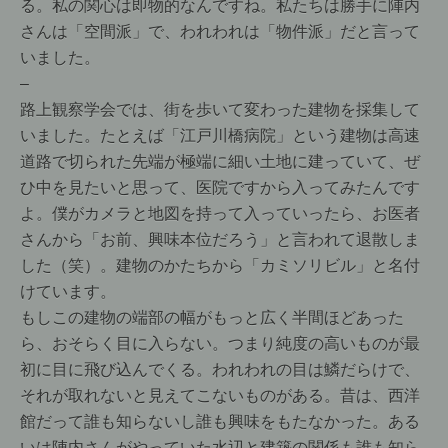
る。私の関心は即物的なんですね。私たちは勝手に陣内
さんは「空間派」で、われわれは「物件派」だと言って
いました。
–
路上観察学会では、街を歩いて変わった建物を採集して
いました。たとえば「江戸川橋病院」という建物は高速
道路で切られた先端が極端に細い土地に建っていて、ぜ
ひ中を見たいと思って、医院ですから入ってみたんです
よ。僕がカメラと地図を持って入っていったら、お医者
さんから「お前、興味本位だろう」と言われて退散しま
した（笑）。建物のかたちから「カミソリビル」と名付
けています。
もしこの建物の端部の幅がもっと広く半間ほどあった
ら、おそらく目に入らない。つまり純度の高いものが最
初に目に飛び込んでくる。われわれの目は鱗だらけで、
それが取れないと見えてこないものがある。昔は、西洋
館だって誰も知らないし誰も興味をもたなかった。ある
いは陣内さんがやっていた水辺と建築の関係も誰も知ら