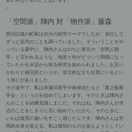
–
「空間派」陣内 対「物件派」藤森
明治以後の町家は自分の研究テーマでしたが、並行して
ずっと近代のことを調べていました。そういうことをや
っている最中に、陣内さんはのちに東京の「空間人類
学」と言われるような、地形と街がどういう関係になっ
ていたかを水辺から探る研究を始められました。お互い
がわりと補完的というか、並立的な立ち位置にいるとい
う感じがありました。
その途中で、私は赤瀬川原平や南伸坊たちと「路上観察
学会」というのを始めてしまいます。そのときは陣内さ
んのことを結構意識しました。それはね、陣内さんが水
辺のことをしきりに言い始めていたから。そのときに、
いわば資質の違いをすごく感じたんです。陣内さんは空
間的全体を捉える。私は個別のものを捉えようとしてい