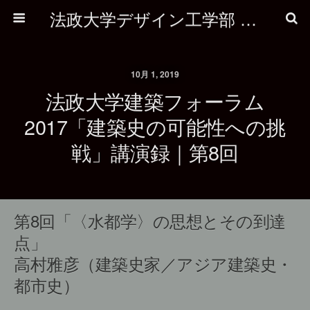
法政大学デザイン工学部 建築学科
10月 1, 2019
法政大学建築フォーラム
2017「建築史の可能性への挑
戦」講演録｜第8回
第8回「〈水都学〉の思想とその到達
点」
高村雅彦（建築史家／アジア建築史・
都市史）