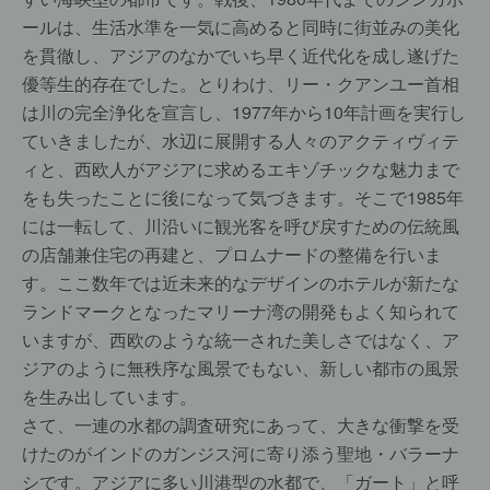
ールは、生活水準を一気に高めると同時に街並みの美化
を貫徹し、アジアのなかでいち早く近代化を成し遂げた
優等生的存在でした。とりわけ、リー・クアンユー首相
は川の完全浄化を宣言し、1977年から10年計画を実行し
ていきましたが、水辺に展開する人々のアクティヴィテ
ィと、西欧人がアジアに求めるエキゾチックな魅力まで
をも失ったことに後になって気づきます。そこで1985年
には一転して、川沿いに観光客を呼び戻すための伝統風
の店舗兼住宅の再建と、プロムナードの整備を行いま
す。ここ数年では近未来的なデザインのホテルが新たな
ランドマークとなったマリーナ湾の開発もよく知られて
いますが、西欧のような統一された美しさではなく、ア
ジアのように無秩序な風景でもない、新しい都市の風景
を生み出しています。
さて、一連の水都の調査研究にあって、大きな衝撃を受
けたのがインドのガンジス河に寄り添う聖地・バラーナ
シです。アジアに多い川港型の水都で、「ガート」と呼