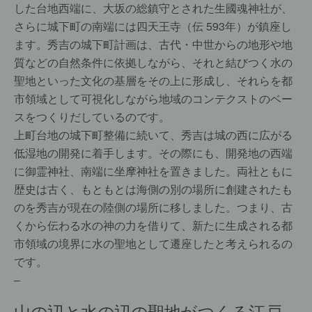
した台地西端に、大坂の総鎮守とされた生國魂神社が、
さらに城下町の南端には四天王寺（伝 593年）が鎮座し
ます。秀吉の城下町計画は、古代・中世からの地形や地
質などの自然条件に依拠しながら、それと結びつく水の
聖地といった文化の基層をその上に形成し、それらを都
市領域として可視化しながら地域のコンテクストのベー
スをつくりだしているのです。
上町台地の城下町整備に続いて、秀吉は城の西に広がる
低湿地の開発に着手します。その際にも、開発地の西端
に御霊神社、南端に坐摩神社を置きました。両社ともに
歴史は古く、もともとは海側の別の場所に創建されたも
のを秀吉が現在の陸側の場所に移しました。つまり、古
くから伝わる水の神の力を借りて、新たに生成される都
市領域の境界に水の聖地として遷座したと考えられるの
です。
–
山の辺と水の辺の聖地がつくる江戸