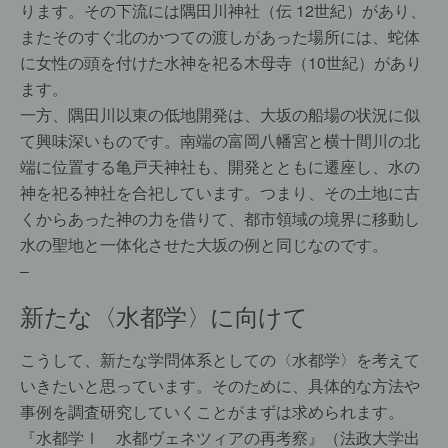
ります。その下流には隅田川神社（伝 12世紀）があり、
またそのすぐ北のかつての渡しがあった場所には、蛇体
に女性の頭を付けた水神を祀る木母寺（10世紀）があり
ます。
一方、隅田川以東の低地開発は、大坂の船場の状況に似
て興味深いものです。南端の富岡八幡宮と横十間川の北
端に位置する亀戸天神社も、開発とともに遷座し、水の
神を祀る神社を合祀しています。つまり、その土地に古
くからあった神の力を借りて、都市領域の境界に移動し
水の聖地と一体化させた大坂の例と同じなのです。
–
新たな〈水都学〉に向けて
こうして、新たな学問体系としての〈水都学〉を考えて
いきたいと思っています。そのために、具体的な方法や
事例を調査研究していくことがまずは求められます。
『水都学Ⅰ 水都ヴェネツィアの再考察』（法政大学出