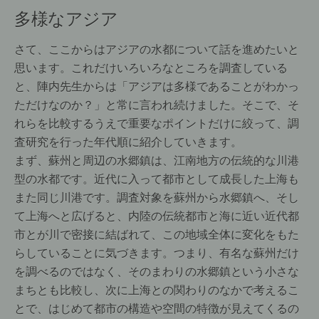
多様なアジア
さて、ここからはアジアの水都について話を進めたいと
思います。これだけいろいろなところを調査している
と、陣内先生からは「アジアは多様であることがわかっ
ただけなのか？」と常に言われ続けました。そこで、そ
れらを比較するうえで重要なポイントだけに絞って、調
査研究を行った年代順に紹介していきます。
まず、蘇州と周辺の水郷鎮は、江南地方の伝統的な川港
型の水都です。近代に入って都市として成長した上海も
また同じ川港です。調査対象を蘇州から水郷鎮へ、そし
て上海へと広げると、内陸の伝統都市と海に近い近代都
市とが川で密接に結ばれて、この地域全体に変化をもた
らしていることに気づきます。つまり、有名な蘇州だけ
を調べるのではなく、そのまわりの水郷鎮という小さな
まちとも比較し、次に上海との関わりのなかで考えるこ
とで、はじめて都市の構造や空間の特徴が見えてくるの