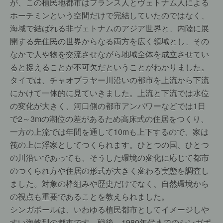
が、この植民地都市はフランス人とヴェトナム人による
ホーチミンという空間だけで完結していたのではなく、
海域で結ばれる非ヴェトナムのアジア世界と、内陸に展
開する先住民の世界からなる両方を広く領域とし、その
なかで人や物を交流させながら地域全体を成立させてい
ると捉えることが不可欠だということがわかりました。
タイでは、チャオプラヤー川沿いの都市を上流から下流
にかけて一体的に見ていきました。上流と下流では水位
の変化が大きく、河口側の都市アンパワーなどでは1日
で2～3mの潮位の差があるため高床式の住居をつくり、
一方の上流では年間を通して10mも上下するので、家は
筏の上に浮家としてつくられます。ひとつの国、ひとつ
の川沿いであっても、そうした環境の変化に応じて都市
のつくられ方や住居の形式が大きく変わる実態を調査し
ました。対象の枠組みや歴史だけでなく、自然環境から
の視点も重要であることを教えられました。
シンガポールは、いわゆる植民都市としてイメージしや
すい海峡型の都市です。戦後、1980年代までのシンガポ