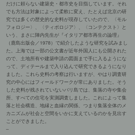
だけに頼らない建築史・都市史を目指しています。それ
でも方法は対象によって柔軟に変え、たとえば北京の研
究では多くの歴史的な史料が現存していたので、〈モル
フォロジー〉、〈ティポロジア〉、〈コンテクスト〉と
いう、まさに陣内先生が『イタリア都市再生の論理』
（鹿島出版会／1978）で紹介したような研究を試みまし
た。上海では一部の公文書が近年外国人にも公開された
ので、土地所有や建築申請の図面まで手に入るようにな
って、ディテールまで入り込んで研究できるようになり
ました。これら史料の考察は行いますが、やはり調査研
究の中心にはフィールドワークが常にありました。そう
した史料が残されていないバリ島では、集落の寺や集会
所、すべての住宅を実測調査しました。これによって集
落と社会構造、地縁と血縁の関係、つまり集落全体のメ
カニズムが社会と空間をいかに支えているのかを見出す
ことができました。
–