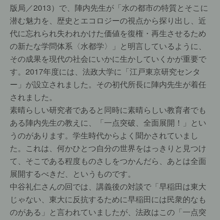
版局／2013）で、陣内先生が「水の都市の特質とそこに
潜む魅力を、歴史とエコロジーの視点から探り出し、近
代に忘れられ失われかけた価値を復権・再生させるため
の新たな学問体系〈水都学〉」と明言しているように、
その成果を現代の社会にいかに生かしていくかが重要で
す。2017年度には、法政大学に「江戸東京研究センタ
ー」が設立されました。その初代所長に陣内先生が着任
されました。
素晴らしい研究者であると同時に素晴らしい教育者でも
ある陣内先生の教えに、「一点突破、全面展開！」とい
うのがあります。学生時代からよく聞かされていまし
た。これは、何かひとつ自分の世界をはっきりと見つけ
て、そこである程度ものさしをつかんだら、あとは全面
展開するべきだ、というものです。
中谷礼仁さんの回では、講義後の対談で「早稲田は東大
じゃない、東大に反抗するために早稲田には民衆的なも
のがある」と言われていましたが、法政はこの「一点突