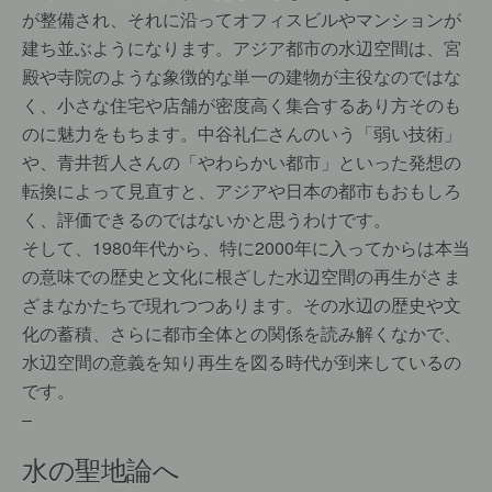
が整備され、それに沿ってオフィスビルやマンションが
建ち並ぶようになります。アジア都市の水辺空間は、宮
殿や寺院のような象徴的な単一の建物が主役なのではな
く、小さな住宅や店舗が密度高く集合するあり方そのも
のに魅力をもちます。中谷礼仁さんのいう「弱い技術」
や、青井哲人さんの「やわらかい都市」といった発想の
転換によって見直すと、アジアや日本の都市もおもしろ
く、評価できるのではないかと思うわけです。
そして、1980年代から、特に2000年に入ってからは本当
の意味での歴史と文化に根ざした水辺空間の再生がさま
ざまなかたちで現れつつあります。その水辺の歴史や文
化の蓄積、さらに都市全体との関係を読み解くなかで、
水辺空間の意義を知り再生を図る時代が到来しているの
です。
–
水の聖地論へ