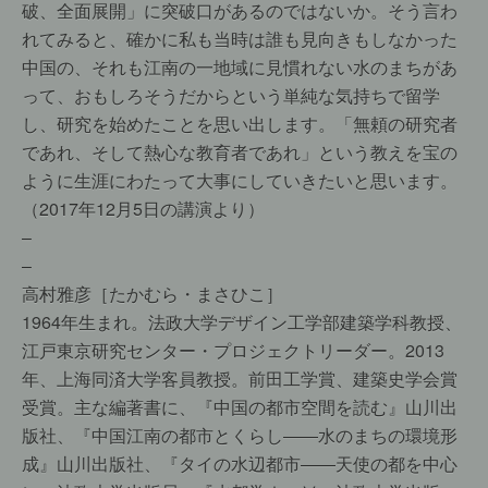
破、全面展開」に突破口があるのではないか。そう言わ
れてみると、確かに私も当時は誰も見向きもしなかった
中国の、それも江南の一地域に見慣れない水のまちがあ
って、おもしろそうだからという単純な気持ちで留学
し、研究を始めたことを思い出します。「無頼の研究者
であれ、そして熱心な教育者であれ」という教えを宝の
ように生涯にわたって大事にしていきたいと思います。
（2017年12月5日の講演より）
–
–
高村雅彦［たかむら・まさひこ］
1964年生まれ。法政大学デザイン工学部建築学科教授、
江戸東京研究センター・プロジェクトリーダー。2013
年、上海同済大学客員教授。前田工学賞、建築史学会賞
受賞。主な編著書に、『中国の都市空間を読む』山川出
版社、『中国江南の都市とくらし――水のまちの環境形
成』山川出版社、『タイの水辺都市――天使の都を中心