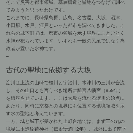
そこで災害と都市領域、基層構造と聖地をつなげて調べ
てみようと思ったわけです。
これまでに、長崎県島原、広島、名古屋、大坂、沼津、
小田原、水戸、江戸といった都市を調べてきました。こ
れらの城下町では、都市の領域を示す境界にことごとく
水神が祀られています。いずれも一般の民衆ではなく為
政者が置いた水神です。
–
古代の聖地に依拠する大坂
淀川は上流の山崎で桂川と宇治川、木津川の三川が合流
し、その山口とも言うべき場所に離宮八幡宮（859年）
を鎮座させています。ここは大坂を流れる淀川の始点に
あたり、同時に京都との境界にも位置する環境領域を示
す水の聖地と考えています。
一方、城と城下が築かれた上町台地では、まず三の丸の
境界に玉造稲荷神社（伝 紀元前12年）、城外に出て南下