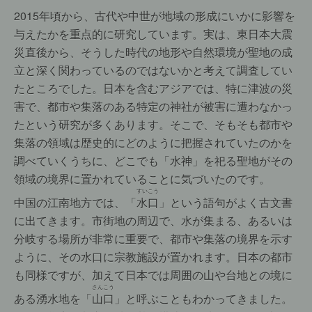
2015年頃から、古代や中世が地域の形成にいかに影響を
与えたかを重点的に研究しています。実は、東日本大震
災直後から、そうした時代の地形や自然環境が聖地の成
立と深く関わっているのではないかと考えて調査してい
たところでした。日本を含むアジアでは、特に津波の災
害で、都市や集落のある特定の神社が被害に遭わなかっ
たという研究が多くあります。そこで、そもそも都市や
集落の領域は歴史的にどのように把握されていたのかを
調べていくうちに、どこでも「水神」を祀る聖地がその
領域の境界に置かれていることに気づいたのです。
すいこう
中国の江南地方では、「
水口
」という語句がよく古文書
に出てきます。市街地の周辺で、水が集まる、あるいは
分岐する場所が非常に重要で、都市や集落の境界を示す
ように、その水口に宗教施設が置かれます。日本の都市
も同様ですが、加えて日本では周囲の山や台地との境に
さんこう
ある湧水地を「
山口
」と呼ぶこともわかってきました。