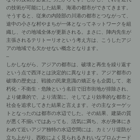
の技術が可能にした結果、海港の都市ができてきます。
そうすると、従来の内陸部の川港の都市とつながって、
途中の小さな村やまちが一体となってネットワークを組
織し、その地域全体が更新される。まさに、陣内先生が
主張されるテリトーリオという考え方は、こうしたアジ
アの地域でも欠かせない概念となります。
–
しかしながら、アジアの都市は、破壊と再生を繰り返す
という点で西洋とは決定的に異なります。アジア都市の
破壊の歴史は、戦後の民衆意識の矯正をも企図して、老
朽化・不衛生・危険という名目で旧市街地が排除され、
より健康的で、より清潔に、そしてより効率的な都市と
社会を追求してきた結果と言えます。その主なターゲッ
トとなったのは都市の水辺でした。その結果、建築の質
が悪く不揃いではあっても、活気に満ち、水が身体にき
わめて近いアジア独特の水辺空間には、カミソリ堤防が
立ち上がり、西欧によく見られるきれいなプロムナード