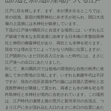
江戸に目を移します。まず、水が湧き出るところでは、
井の頭池、新宿の熊野神社に弁才天が祀られ、関口大洗
堰の上流側には水神社が鎮座しています。
下流の江戸湊や隅田川と合流する場所には、いずれも江
戸築城で有名な太田道灌に由来する日本橋の常盤稲荷神
社と神田の柳森神社があり、両社とも水神を祀ります。
現在では埋め立てによってかなり内陸に位置しますが、
江戸開府のいまだ日比谷入江があった時代には、まさに
江戸湊への出口にあたりました。
対して、東の隅田川では低地の環境的な自然の秩序に依
拠して水の聖地が立地します。いずれも創建年代は不詳
ですが、現在の北区岩淵水門の脇には岩淵八雲神社と志
茂熊野神社が隣接して置かれ、両者とも水の神を祀る市
杵島神社と水神社が境内に合祀されています。この場所
は、江戸時代の瀬替え後の荒川と新河岸川の合流点、つ
まり江戸に水が流れ込む入口のまさに水口の位置にあた