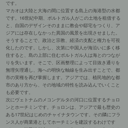
です。
マカオは大陸と大海の間に位置する島上の海港型の水都
です。16世紀中期、ポルトガル人がこの土地を租借する
と、自国のデザインそのままに教会や邸宅をつくり、ア
ジアには存在しなかった異国の風景を出現させました。
そうすることで、政治と宗教、経済の支配と権力を可視
化したのです。しかし、次第に中国人が海沿いに多く移
住すると、島の上部に住むポルトガル人は海とのつなが
りを失います。そこで、区画整理によって目抜き通りを
無理矢理通し、海への明快な軸線を生み出すことで、都
市の実権を再び掌握します。アジアでは、植民地的な都
市のあり方から、その地域の特性を読み込んでいくこと
も必要です。
次にヴェトナムのメコンデルタの河口に位置するチョロ
ンとホーチミンです。チョロンは、アジアで最も歴史の
ある17世紀はじめのチャイナタウンです。その隣にフラ
ンス人が商業港としてホーチミンを建設するわけです