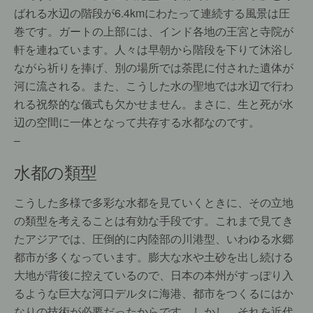
ばれる水辺の階段が6.4kmにわたって連続する風景は圧
巻です。ガートの上部には、インド各地の王宮と寺院が
軒を連ねています。人々は早朝から階段を下りて沐浴し
ながら祈りを捧げ、別の場所では荼毘に付された遺体が
河に流される。また、こうした水の聖地では水辺で行わ
れる祝祭的な儀式も欠かせません。まさに、生と死が水
辺の空間に一体となって共存する水都なのです。
–
水都の類型
こうした多様で多彩な水都を見ていくときに、その立地
の類型を考えることは有効な手段です。これまで見てき
たアジアでは、圧倒的に内陸部の川港型、いわゆる水郷
都市が多くなっています。膨大な水や土砂を出し続ける
大地が背後に控えているので、日本の本州がすっぽり入
るような巨大な河口デルタに海港、都市をつくるにはか
なりの技術が必要だったからです。しかし、それを近代