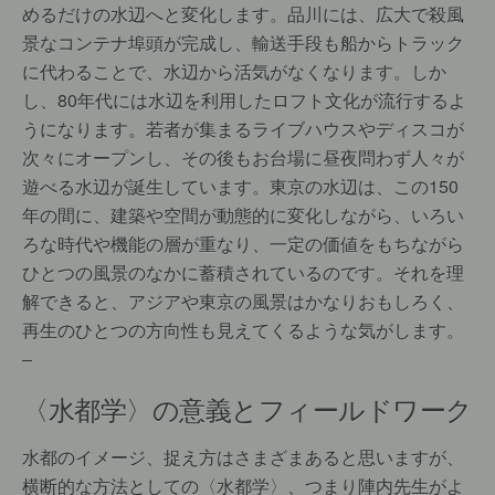
めるだけの水辺へと変化します。品川には、広大で殺風
景なコンテナ埠頭が完成し、輸送手段も船からトラック
に代わることで、水辺から活気がなくなります。しか
し、80年代には水辺を利用したロフト文化が流行するよ
うになります。若者が集まるライブハウスやディスコが
次々にオープンし、その後もお台場に昼夜問わず人々が
遊べる水辺が誕生しています。東京の水辺は、この150
年の間に、建築や空間が動態的に変化しながら、いろい
ろな時代や機能の層が重なり、一定の価値をもちながら
ひとつの風景のなかに蓄積されているのです。それを理
解できると、アジアや東京の風景はかなりおもしろく、
再生のひとつの方向性も見えてくるような気がします。
–
〈水都学〉の意義とフィールドワーク
水都のイメージ、捉え方はさまざまあると思いますが、
横断的な方法としての〈水都学〉、つまり陣内先生がよ