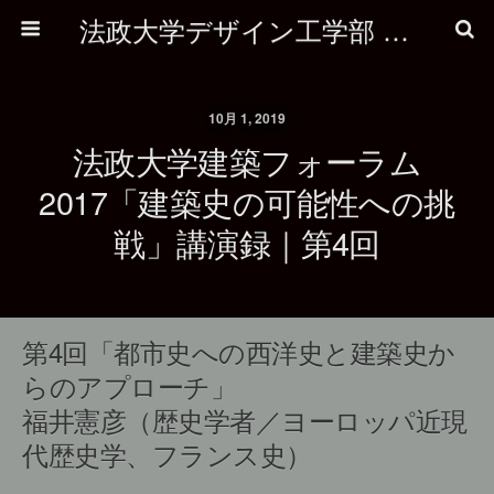
法政大学デザイン工学部 建築学科
10月 1, 2019
法政大学建築フォーラム
2017「建築史の可能性への挑
戦」講演録｜第4回
第4回「都市史への西洋史と建築史か
らのアプローチ」
福井憲彦（歴史学者／ヨーロッパ近現
代歴史学、フランス史）