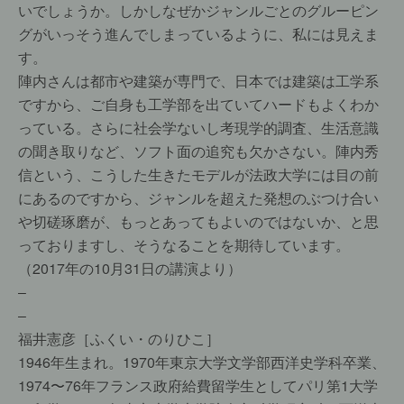
いでしょうか。しかしなぜかジャンルごとのグルーピン
グがいっそう進んでしまっているように、私には見えま
す。
陣内さんは都市や建築が専門で、日本では建築は工学系
ですから、ご自身も工学部を出ていてハードもよくわか
っている。さらに社会学ないし考現学的調査、生活意識
の聞き取りなど、ソフト面の追究も欠かさない。陣内秀
信という、こうした生きたモデルが法政大学には目の前
にあるのですから、ジャンルを超えた発想のぶつけ合い
や切磋琢磨が、もっとあってもよいのではないか、と思
っておりますし、そうなることを期待しています。
（2017年の10月31日の講演より）
–
–
福井憲彦［ふくい・のりひこ］
1946年生まれ。1970年東京大学文学部西洋史学科卒業、
1974〜76年フランス政府給費留学生としてパリ第1大学