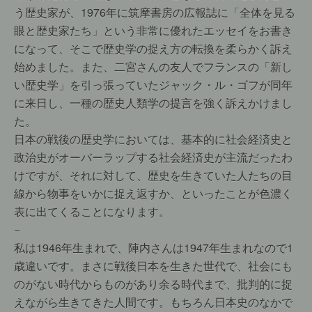
う歴史家が、1976年に筑摩書房の広報誌に「全体を見る
眼と歴史家たち」という非常に優れたエッセイをお書き
になって、そこで歴史学の捉え方の転換を柔らかく訴え
始めました。また、二宮さんの友人でフランスの「新し
い歴史学」を引っ張っていたジャック・ル・ゴフが同年
に来日し、一種の歴史人類学の提言を強く訴えかけまし
た。
日本の戦後の歴史学においては、基本的に社会経済史と
政治史がオーバーラップする社会経済史が主流だったわ
けですが、それに対して、歴史を生きていた人たちの目
線から物事をいかに捉え返すか、といったことが色濃く
表に出てくることになります。
−
私は1946年生まれで、陣内さんは1947年生まれなので1
歳違いです。まさに戦後日本を生きた世代で、社会にも
のがない時代からものがあり余る時代まで、批判的に捉
えながら生きてきた人間です。もちろん日本史のなかで