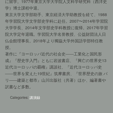
に留学。1977年東京大学大学院人文科学研究科（西洋史
学）博士課程中退。
東京大学文学部助手、東京経済大学助教授を経て、1988
年学習院大学文学部史学科に赴任。2007〜2014年学習院
大学学長、2014年文学部史学科教授に復帰。2017年学習
院大学定年退職。学習院大学名誉教授、公益財団法人日
仏会館理事長。2018年より獨協大学外国語学部特任教
授。
著作に『ヨーロッパ近代の社会史――工業化と国民形
成』『歴史学入門』ともに岩波書店、『興亡の世界史13
近代ヨーロッパの覇権』講談社、『近代ヨーロッパ史
――世界を変えた19世紀』筑摩書房、『世界歴史の旅 パ
リ――建築と都市』山川出版社（共著）ほか、編著書や
訳書など多数。
Categories:
講演録