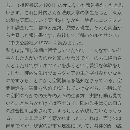
む』（相模書房／1981）の元になった報告書だったと思
います。これは陣内さんが法政大学の学生たちと、東京
の街を実際に歩いて実測をしながら、地道にコンテクス
トを調査して、都市と建築、歴史と現在、それら両面か
ら考察した報告書です。前後して『都市のルネサンス』
（中央公論社／1978）も読みました。
私もほぼ同じ時期に留学していたので、こんなすごい仕
事をした人がいるのかと驚いたわけです。のちに陣内さ
んとふたりでヴェネツィアを歩くという贅沢な体験をし
ました。陣内先生はヴェネツィアの生き字引みたいなも
のですから、とにかく空間構造を熟知なさっている。空
間構造を、実測を含めて検討していきながら、同時にそ
の空間のなかでの実際の人々の生き方、実際行動も見て
いる。どちらかだけでは不十分で、陣内先生はその両方
の総合性を追究されて、きっちりと表現していらっしゃ
る。ここに非常に強く惹かれました。これは、言うのは
簡単ですが、現実の都市や建築について、具体的かつ説