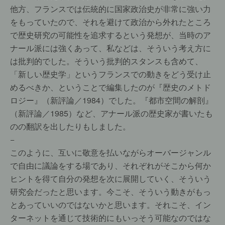
他方、フランスでは伝統的に国家政治史が非常に強い力
をもっていたので、それを避けて政治から外れたところ
で歴史研究の可能性を追求するという発想が、当時のア
ナール派には強くあって、私などは、そういう考え方に
は批判的でした。そういう批判的スタンスも含めて、
「新しい歴史学」というフランスでの動きをどう受け止
めるべきか、ということで編集したのが『歴史のメトド
ロジー』（新評論／1984）でした。『都市空間の解剖』
（新評論／1985）など、アナール派の歴史家が書いたも
のの翻訳を出したりもしました。
−
このように、互いに敬意を払いながらオーバージャンル
で自由に議論をする場であり、それぞれがそこから何か
ヒントを得て自分の発想を次に展開していく、そういう
研究会だったと思います。今こそ、そういう動きがもっ
とあっていいのではないかと思います。それこそ、イン
ターネットを通じて技術的にもいっそう可能なのではな