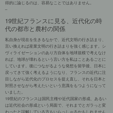
得的に論じるのは、容易なことではありません。
–
19世紀フランスに見る、近代化の時
代の都市と農村の関係
私自身が現在を生きるなかで、近代文明の行き詰まり、
言い換えれば産業文明の行き詰まりを強く感じます。シ
ヴィライゼーションのあり方自体を地球規模で考えなけ
れば、地球が壊れるという言い方を私はことあるごとに
しています。後につながるような発想を留学後、日本に
戻ってきて強く考えるようになり、フランスの近代に注
目しながら近代化のプロセスを捉え直し、それを日本と
対照させながら考えたいという意識をもつようになって
いました。
19世紀のフランスは国民主権や近代国家の形成、あるい
は近代社会の形成という局面で、それまでとガラっと変
わったと誤解している方もいらっしゃるかもしれません