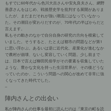
もすでに60年代から色川大吉さんや安丸良夫さん、網野
善彦さんをはじめ、戦後歴史学を批判する展開がありま
したが、まだまだそれが強い潮流にはなっていなかっ
た。その潮目が変わりだすのが、70年代の半ばからだと
言えます。
私もその動きのなかで自分自身の研究の方向を模索して
いました。そうすると、たとえば都市の問題などが第1
に思い浮かぶ。あるいは逆に近代化、産業化が進むなか
で農村が崩壊、ないし変容していく問題。少し前まで
は、日本で言えば柳田民俗学がその要素を収集していた
ような、豊かな文化を持った生活世界が、その後どうな
っていたのか、こういう問題への関心が改めて非常に強
くなってきた時代でした。
–
陣内さんとの出会い
私が陣内さんの仕事を最初に読んだのは『東京の町を読