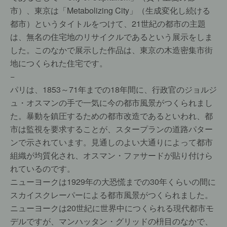
市）、東京は「Metabolizing City」（生成変化し続ける
都市）というタイトルをつけて、21世紀の都市の主題
は、無名の住宅地のリサイクルであるという展示をしま
した。このなかで展示した作品は、東京の木造密集市街
地につくられた住宅です。
−
パリは、1853～71年までの18年間に、行政官のジョルジ
ュ・オスマンの手で一気に今の都市風景がつくられまし
た。暴動を鎮圧するための都市改造であるといわれ、都
市は監視を要求することが、スタープランの道路パター
ンで示されています。見通しのよい大通りによって都市
組織が均質化され、オスマン・ファサードが貼り付けら
れているのです。
ニューヨークは1929年の大恐慌までの30年くらいの間に
スカイスクレーパーによる都市風景がつくられました。
ニューヨークは20世紀に世界中につくられる現代都市モ
デルですが、マンハッタン・グリッドの枡目のなかで、