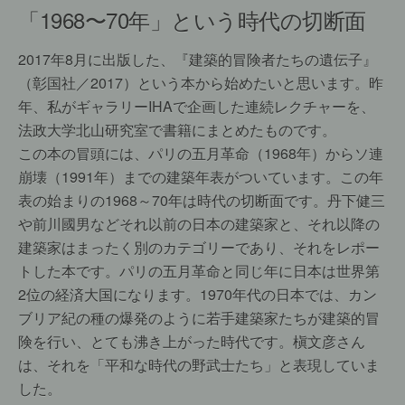
「1968〜70年」という時代の切断面
2017年8月に出版した、『建築的冒険者たちの遺伝子』
（彰国社／2017）という本から始めたいと思います。昨
年、私がギャラリーIHAで企画した連続レクチャーを、
法政大学北山研究室で書籍にまとめたものです。
この本の冒頭には、パリの五月革命（1968年）からソ連
崩壊（1991年）までの建築年表がついています。この年
表の始まりの1968～70年は時代の切断面です。丹下健三
や前川國男などそれ以前の日本の建築家と、それ以降の
建築家はまったく別のカテゴリーであり、それをレポー
トした本です。パリの五月革命と同じ年に日本は世界第
2位の経済大国になります。1970年代の日本では、カン
ブリア紀の種の爆発のように若手建築家たちが建築的冒
険を行い、とても沸き上がった時代です。槇文彦さん
は、それを「平和な時代の野武士たち」と表現していま
した。