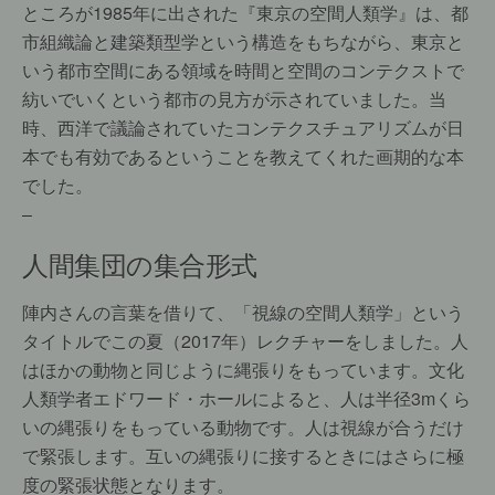
ところが1985年に出された『東京の空間人類学』は、都
市組織論と建築類型学という構造をもちながら、東京と
いう都市空間にある領域を時間と空間のコンテクストで
紡いでいくという都市の見方が示されていました。当
時、西洋で議論されていたコンテクスチュアリズムが日
本でも有効であるということを教えてくれた画期的な本
でした。
–
人間集団の集合形式
陣内さんの言葉を借りて、「視線の空間人類学」という
タイトルでこの夏（2017年）レクチャーをしました。人
はほかの動物と同じように縄張りをもっています。文化
人類学者エドワード・ホールによると、人は半径3mくら
いの縄張りをもっている動物です。人は視線が合うだけ
で緊張します。互いの縄張りに接するときにはさらに極
度の緊張状態となります。