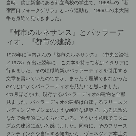
当時、僕は新宿にある都立高校の学生で、1968年の「新
宿西口フォークゲリラ」という運動も、1969年の東大闘
争も身近で見てきました。
『都市のルネサンス』とパッラーデ
ィオ、『都市の建築』
1978年に陣内さんの『都市のルネサンス』（中央公論社
／1978）が出た翌年に、この本を持って私はイタリアに
行きました。その頃磯崎新がパッラーディオを引用する
文章を書いていたのですが、まったく理解できなかった
のでとにかくパッラーディオを見たいと思いました。
4カ月ほどかけ、現存するパッラーディオの建物を全部
見ました。パッラーディオの建築は自律するフリースタ
ンディングオブジェのような純粋な建築で、ある思想の
なかで合理的につくられている。そういう意味でモダニ
ズムの建築に近いと感じました。同時に、そのフリース
タンディングや自律する傾向から、ヴェネツィア本土の