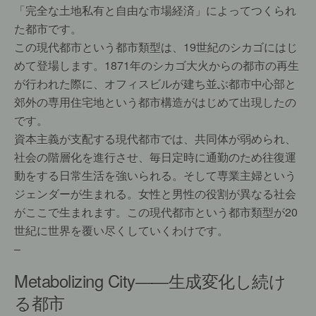
「完全な土地私有と自由な市場経済」によってつくられ
た都市です。
この現代都市という都市類型は、19世紀のシカゴにはじ
めて登場します。1871年のシカゴ大火からの都市の再生
が行われた際に、オフィスビルが建ち並ぶ都市中心部と
郊外の専用住宅地という都市構造がはじめて出現したの
です。
資本主義が支配する現代都市では、共同体が弱められ、
社会の階層化を進行させ、毎日定時に通勤のため往復運
動をする日常生活を強いられる。そして専業主婦という
ジェンダーが生まれる。女性と男性の役割が異なる社会
がここで生まれます。この現代都市という都市類型が20
世紀に世界を覆い尽くしていくわけです。
–
Metabolizing City――生成変化し続け
る都市