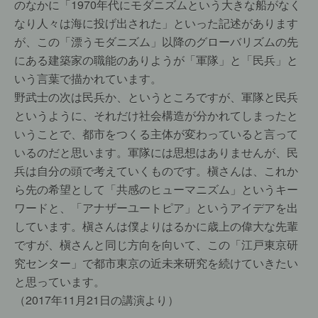
のなかに「1970年代にモダニズムという大きな船がなく
なり人々は海に投げ出された」といった記述があります
が、この「漂うモダニズム」以降のグローバリズムの先
にある建築家の職能のありようが「軍隊」と「民兵」と
いう言葉で描かれています。
野武士の次は民兵か、というところですが、軍隊と民兵
というように、それだけ社会構造が分かれてしまったと
いうことで、都市をつくる主体が変わっていると言って
いるのだと思います。軍隊には思想はありませんが、民
兵は自分の頭で考えていくものです。槇さんは、これか
ら先の希望として「共感のヒューマニズム」というキー
ワードと、「アナザーユートピア」というアイデアを出
しています。槇さんは僕よりはるかに歳上の偉大な先輩
ですが、槇さんと同じ方向を向いて、この「江戸東京研
究センター」で都市東京の近未来研究を続けていきたい
と思っています。
（2017年11月21日の講演より）