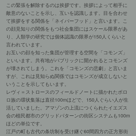
この緊張を解除するのは挨拶です。挨拶によって相手に
敵意のないことを示し、互いを認識します。目を合わせ
て挨拶をする関係を「ネイバーフッド」と言います。こ
の顔見知りの関係をもつ社会集団にはスケール限界があ
り、人類学の研究では個体認識の限界が150人くらいと
言われています。
お互いの顔を知った集団が管理する空間を「コモンズ」
といいます。共有地がパブリックに開かれるとコモンズ
が壊されてしまう。これを「コモンズの悲劇」と言いま
すが、これは見知らぬ関係ではコモンズが成立しないと
いうことを示してもいます。
レヴィ＝ストロースのフィールドノートに描かれたボロ
ロ族の環状集落は直径100mほどで、150人ぐらい人が生
活していました。アマゾンの上流につくられたイエズス
会の植民都市のグリッドパターンの街区システムも100m
ほどの単位です。
江戸の町も古代の条坊制を受け継ぐ60間四方の正方形街