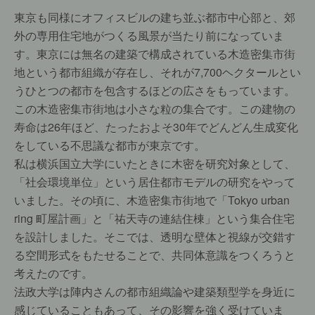
東京も同様にオフィスビルの建ち並ぶ都市中心部と、郊
外の専用住宅地がつくる風景が当たり前になっていま
す。東京には無名の建築で構成されている木造密集市街
地という都市組織が存在し、それが7,700ヘクタールとい
うひとつの都市を包含するほどの広さをもっています。
この木造密集市街地は小さな粒の集合です。この建物の
寿命は26年ほど、たったおよそ30年でどんどん生成変化
をしている不思議な都市が東京です。
私は横浜国立大学にいたときに木密を研究対象として、
「社会環境単位」という居住都市モデルの研究をやって
いました。その頃に、木造密集市街地で「Tokyo urban
ring 町屋計画」と「祐天寺の連結住棟」という集合住宅
を設計しました。そこでは、透明な壁体と視線が交錯す
る空間形式をもたせることで、共同体意識をつくろうと
考えたのです。
法政大学は陣内さんの都市組織論や建築類型学を身近に
感じていることもあって、その影響を強く受けていま