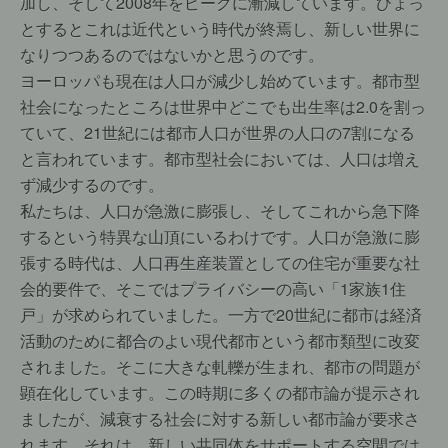
加し、そして2008年をピークに漸減しています。ひょっ
とするとこれは近代という時代が終焉し、新しい世界に
なりつつあるのではないかと思うのです。
ヨーロッパも現在は人口が減少し始めています。都市型
社会になったところは世界中どこでも出生率は2.0を割っ
ていて、21世紀には都市人口が世界の人口の7割になる
と言われています。都市型社会においては、人口は増え
ず減少するのです。
私たちは、人口が急激に膨張し、そしてこれから急下降
するという特異な山頂にいるわけです。人口が急激に膨
張する時代は、人口再生産装置としての住宅が重要な社
会的要件で、そこではプライバシーの高い「1家族1住
戸」が求められていました。一方で20世紀に都市は経済
活動のために都合のよい現代都市という都市類型に改変
されました。そこに大きな軋轢が生まれ、都市の問題が
顕在化しています。この時期に多くの都市論が提示され
ましたが、減衰する社会に対する新しい都市論が要求さ
れます。それは、新しい共同体をサポートする空間では