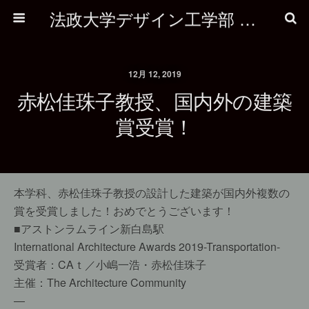
法政大学デザイン工学部 建築学科
12月 12, 2019
赤松佳珠子教授、国内外の建築
賞受賞！
本学科、赤松佳珠子教授の設計した建築が国内外複数の
賞を受賞しました！おめでとうございます！
■アストンラムライン新白島駅
International Architecture Awards 2019-Transportation-
受賞者：CAｔ／小嶋一浩・赤松佳珠子
主催：The Architecture Community
—