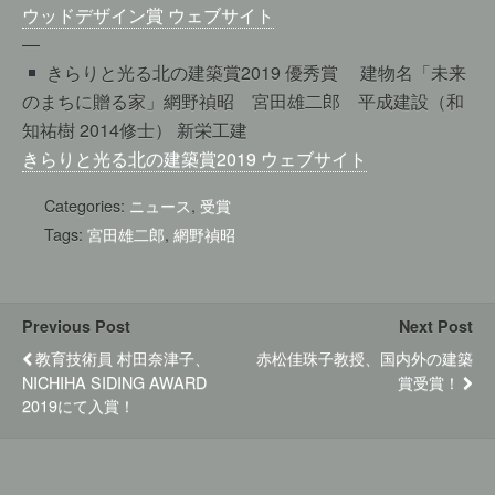
ウッドデザイン賞 ウェブサイト
—
きらりと光る北の建築賞2019 優秀賞 建物名「未来
のまちに贈る家」網野禎昭 宮田雄二郎 平成建設（和
知祐樹 2014修士） 新栄工建
きらりと光る北の建築賞2019 ウェブサイト
Categories:
ニュース
,
受賞
Tags:
宮田雄二郎
,
網野禎昭
Previous Post
Next Post
教育技術員 村田奈津子、
赤松佳珠子教授、国内外の建築
NICHIHA SIDING AWARD
賞受賞！
2019にて入賞！