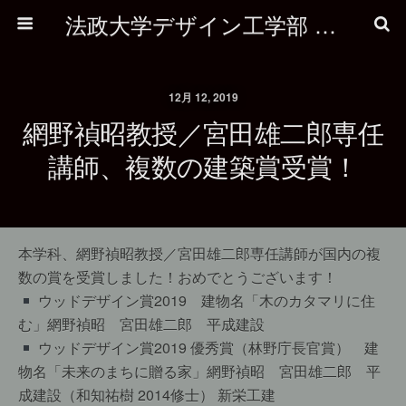
法政大学デザイン工学部 建築学科
12月 12, 2019
網野禎昭教授／宮田雄二郎専任
講師、複数の建築賞受賞！
本学科、網野禎昭教授／宮田雄二郎専任講師が国内の複
数の賞を受賞しました！おめでとうございます！
ウッドデザイン賞2019 建物名「木のカタマリに住
む」網野禎昭 宮田雄二郎 平成建設
ウッドデザイン賞2019 優秀賞（林野庁長官賞） 建
物名「未来のまちに贈る家」網野禎昭 宮田雄二郎 平
成建設（和知祐樹 2014修士） 新栄工建