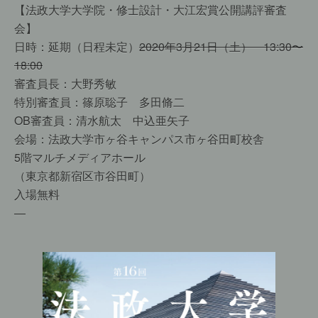
【法政大学大学院・修士設計・大江宏賞公開講評審査
会】
日時：延期（日程未定）
2020年3月21日（土） 13:30〜
18:00
審査員長：大野秀敏
特別審査員：篠原聡子 多田脩二
OB審査員：清水航太 中込亜矢子
会場：法政大学市ヶ谷キャンパス市ヶ谷田町校舎
5階マルチメディアホール
（東京都新宿区市谷田町）
入場無料
—