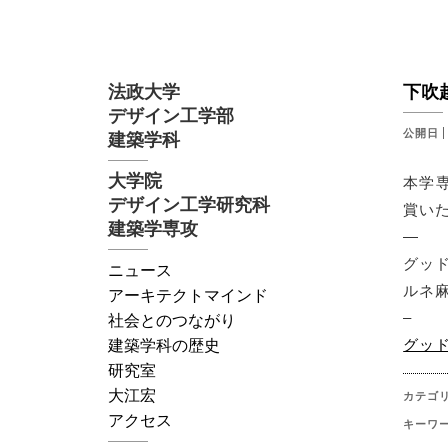
法政大学
下吹
デザイン工学部
公開日
建築学科
大学院
本学
デザイン工学研究科
賞い
建築学専攻
—
グッ
ニュース
ルネ
アーキテクトマインド
–
社会とのつながり
グッ
建築学科の歴史
研究室
大江宏
カテゴ
アクセス
キーワ