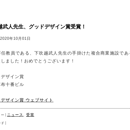
越武人先生、グッドデザイン賞受賞！
2020年10月01日
専任教員である、下吹越武人先生の手掛けた複合商業施設であ
たしました！おめでとうございます！
ドデザイン賞
麻布十番ビル
ドデザイン賞 ウェブサイト
ニュース
,
受賞
リー
ード