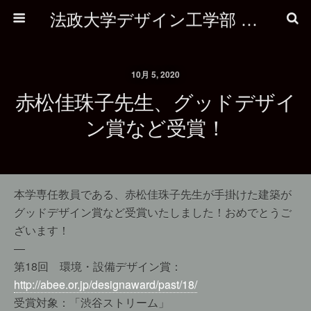
法政大学デザイン工学部 建築学科
10月 5, 2020
赤松佳珠子先生、グッドデザイ
ン賞など受賞！
本学専任教員である、赤松佳珠子先生が手掛けた建築が
グッドデザイン賞など受賞いたしました！おめでとうご
ざいます！
—
第18回 環境・設備デザイン賞：
http://abee.or.jp/designaward/past/18/
受賞対象：「渋谷ストリーム」