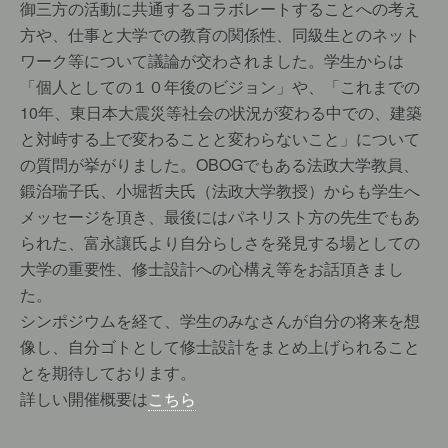
御三方の活動に共通するコラボレートすることへの考え
方や、仕事と大学での教育の関係性、同級生とのネット
ワーク等について議論が交わされました。学生からは
「個人としての１０年後のビジョン」や、「これまでの
10年、東日本大震災等社会の状況が変わる中での、建築
と対峙する上で変わることと変わらないこと」について
の質問が挙がりました。OBOGでもある法政大学教員、
鍛治瑞子氏、小堀哲夫氏（法政大学教授）からも学生へ
メッセージを頂き、最後にはパネリスト方の先生でもあ
られた、富永讓氏より自分らしさを発見する場としての
大学の重要性、修士設計への心構え等をお話頂きまし
た。
シンポジウムを経て、学生のみなさんが自分の将来を想
像し、自分ゴトとして修士設計をまとめ上げられること
とを期待しております。
詳しい開催概要は
こちら