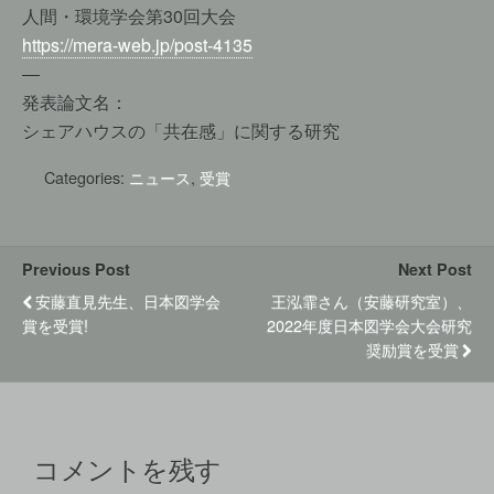
人間・環境学会第30回大会
https://mera-web.jp/post-4135
—
発表論文名：
シェアハウスの「共在感」に関する研究
Categories:
ニュース
,
受賞
Previous Post
Next Post
安藤直見先生、日本図学会
王泓霏さん（安藤研究室）、
賞を受賞!
2022年度日本図学会大会研究
奨励賞を受賞
コメントを残す