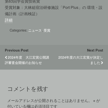
第63回学会賞技術賞
受賞対象：大林組宿泊研修施設「Port Plus」の 環境・設
備計画（計画検証）
詳細
Categories:
ニュース
,
受賞
Previous Post
Next Post
2024年度 大江宏賞公開講
2024年度の大江宏賞が決定し
評審査会開催のお知らせ
ました
コメントを残す
メールアドレスが公開されることはありません。
※
が
付いている欄は必須項目です