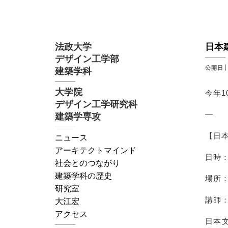
法政大学
日本
デザイン工学部
公開日
建築学科
大学院
今年
デザイン工学研究科
—
建築学専攻
【日
ニュース
アーキテクトマインド
日時：2
社会とのつながり
建築学科の歴史
場所：
研究室
講師
大江宏
アクセス
日本