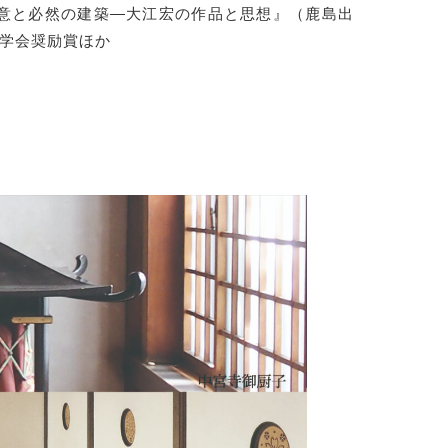
意と必然の建築―大江宏の作品と思想』（鹿島出
築学会奨励賞ほか