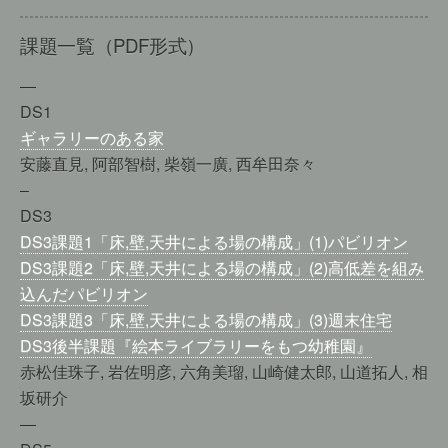
課題一覧（PDF形式）
—
DS1
ギャラリーのある家
安藤直見, 阿部智樹, 柴嶺一廣, 西牟田奈々
–
DS3
DS3課題1「床,壁,天井による場の構成」(1)パビリオン
DS3課題2「床,壁,天井による場の構成」(2)高低差を組み
込んだパビリオン
DS3課題3「床,壁,天井による場の構成」(3)週末住宅
DS3後半課題『絵本ライブラリーをもつ幼稚園』
赤松佳珠子, 岩佐明彦, 六角美瑠, 山崎健太郎, 山道拓人, 相
坂研介
—