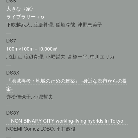
DS5
大きな〈家〉
ライブラリー＋α
下吹越武人, 渡邉眞理, 稲垣淳哉, 津野恵美子
—
DS7
100m×100m =10,000㎡
北山恒, 渡辺真理, 小堀哲夫, 高橋一平, 中川エリカ
—
DS8X
『地域再考・地域のための建築』 ‐身近な都市からの提
案-
赤松佳珠子, 小堀哲夫
—
DS8Y
「NON BINARY CITY working-living hybrids in Tokyo」
NOEMI Gomez LOBO, 平井政俊
—