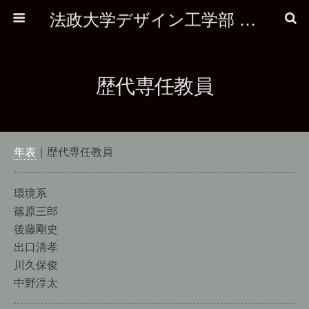
法政大学デザイン工学部 建築学科
歴代専任教員
年表
｜歴代専任教員
環境系
篠原三郎
後藤剛史
出口清孝
川久保俊
中野
淳太