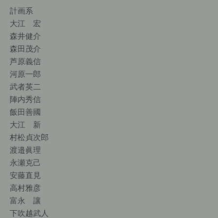
計画系
大江 宏
森井健介
森田茂介
芦原義信
河原一郎
武者英二
陣内秀信
飯田善國
大江 新
村松貞次郎
渡邉眞理
永瀬克己
安藤直見
高村雅彦
富永 讓
下吹越武人