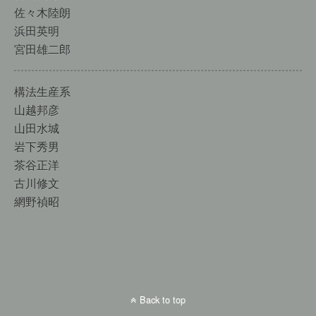
佐々木陸朗
浜田英明
宮田雄二郎
構法生産系
山越邦彦
山田水城
岩下秀男
茶谷正洋
古川修文
網野禎昭
Back to top