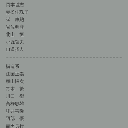
岡本哲志
赤松佳珠子
崔 康勲
岩佐明彦
北山 恒
小堀哲夫
山道拓人
構造系
江国正義
横山悌次
青木 繁
川口 衛
高橋敏雄
坪井善隆
阿部 優
吉田長行